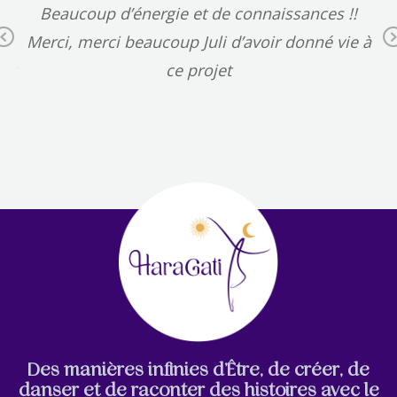
Beaucoup d’énergie et de connaissances !!
L
Previous
se
Merci, merci beaucoup Juli d’avoir donné vie à
de 
ut
ce projet
Des manières infinies d’Être, de créer, de
danser et de raconter des histoires avec le