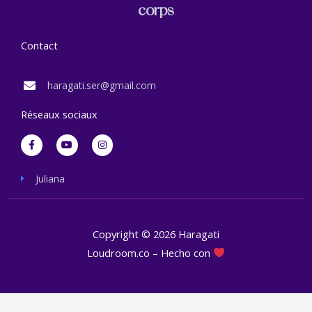
corps
Contact
haragati.ser@gmail.com
Réseaux sociaux
F
Y
I
a
o
n
c
u
s
e
t
t
b
u
a
Juliana
o
b
g
o
e
r
k
a
-
m
f
Copyright © 2026 Haragati
Loudroom.co – Hecho con