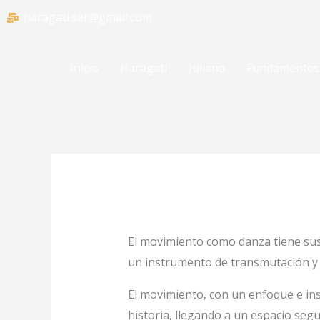
Ir
haragati.ser@gmail.com
al
contenido
Inicio
Haragati
Juliana
Fundamentos
El movimiento como danza tiene sus 
un instrumento de transmutación y 
El movimiento, con un enfoque e insp
historia, llegando a un espacio segu