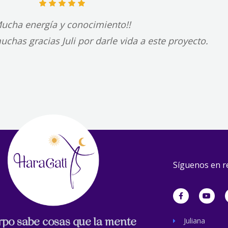
ucha energía y conocimiento!!
chas gracias Juli por darle vida a este proyecto.
Síguenos en r
F
Y
a
o
c
u
e
t
b
u
erpo sabe cosas que la mente
Juliana
o
b