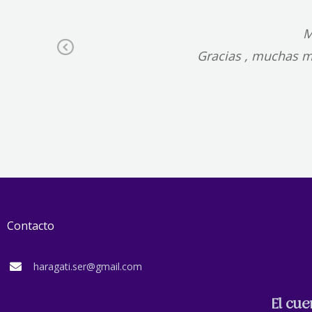
 y
M
Previous
Gracias , muchas mu
Contacto
haragati.ser@gmail.com
El cu